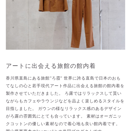
アートに出会える旅館の館内着
香川県直島にある旅館"ろ霞" 世界に誇る直島で日本のおも
てなしの心と若手現代アート作品に出会える旅館の館内着を
製作させていただきました。 ろ露ではリラックスして貰い
ながらもカフェやラウンジなどを品よく楽しめるスタイルを
目指しました。 ガウンの様なリラックス感のあるデザイン
がろ露の雰囲気にとても合っています。 素材はオーガニッ
クコットンの優しい素材なので着心地も良い館内着です。