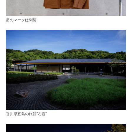
肩のマークは刺繡
香川県直島の旅館”ろ霞”