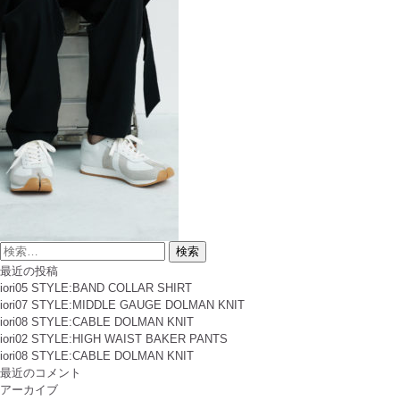
検
索
最近の投稿
対
iori05 STYLE:BAND COLLAR SHIRT
象:
iori07 STYLE:MIDDLE GAUGE DOLMAN KNIT
iori08 STYLE:CABLE DOLMAN KNIT
iori02 STYLE:HIGH WAIST BAKER PANTS
iori08 STYLE:CABLE DOLMAN KNIT
最近のコメント
アーカイブ