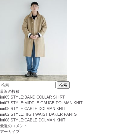
検
索
最近の投稿
対
iori05 STYLE:BAND COLLAR SHIRT
象:
iori07 STYLE:MIDDLE GAUGE DOLMAN KNIT
iori08 STYLE:CABLE DOLMAN KNIT
iori02 STYLE:HIGH WAIST BAKER PANTS
iori08 STYLE:CABLE DOLMAN KNIT
最近のコメント
アーカイブ