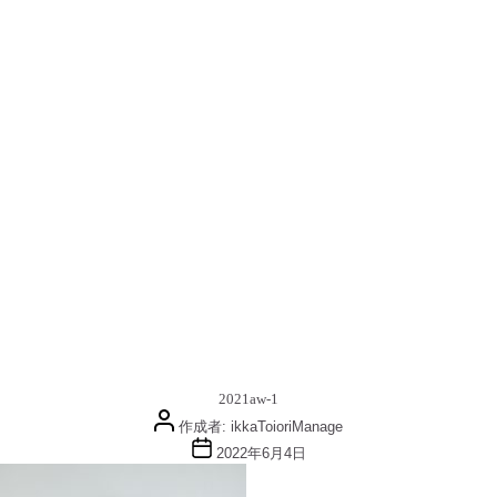
2021aw-1
投
作成者:
ikkaToioriManage
稿
投
2022年6月4日
者
稿
日