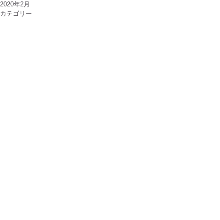
2020年2月
カテゴリー
COLLECTIONS
メタ情報
ログイン
投稿フィード
コメントフィード
WordPress.org
CONTACT
TEL. 050 1724 1704
MAIL
. Info@iori-products.com
(iori)
ONLINE STORE