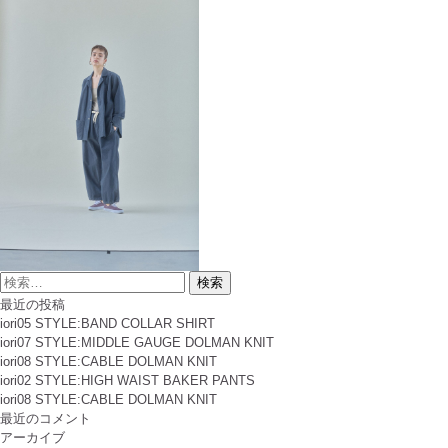
検
索
最近の投稿
対
iori05 STYLE:BAND COLLAR SHIRT
象:
iori07 STYLE:MIDDLE GAUGE DOLMAN KNIT
iori08 STYLE:CABLE DOLMAN KNIT
iori02 STYLE:HIGH WAIST BAKER PANTS
iori08 STYLE:CABLE DOLMAN KNIT
最近のコメント
アーカイブ