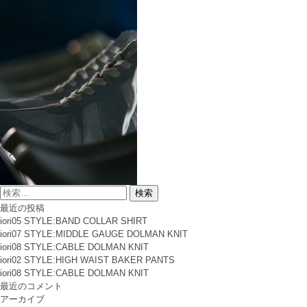
検
索
最近の投稿
対
iori05 STYLE:BAND COLLAR SHIRT
象:
iori07 STYLE:MIDDLE GAUGE DOLMAN KNIT
iori08 STYLE:CABLE DOLMAN KNIT
iori02 STYLE:HIGH WAIST BAKER PANTS
iori08 STYLE:CABLE DOLMAN KNIT
最近のコメント
アーカイブ